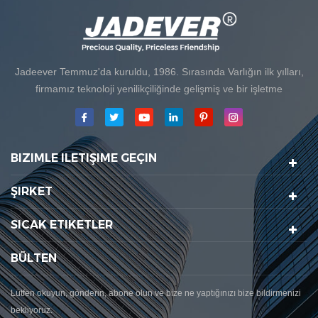
Jadeever Temmuz'da kuruldu, 1986. Sırasında Varlığın ilk yılları,
firmamız teknoloji yenilikçiliğinde gelişmiş ve bir işletme
geliştirmektedir. Plan. 1998 yılında firmamız ana kalite hedefine
ulaştı, Ürünlerimizin ilki uluslararası yasal organizasyondan onay
aldı Metroloji. 1999'da, Xiamen Jadeever Ölçek Co, Ltd.kuruldu
BIZIMLE ILETIŞIME GEÇIN
Şirketimiz için ana üretim alanı bulunur. Burada. 2006 yılında,
Jadeever'de satın alındı ISO 9001: 2000 Sertifika.
ŞIRKET
SICAK ETIKETLER
BÜLTEN
Lütfen okuyun, gönderin, abone olun ve bize ne yaptığınızı bize bildirmenizi
bekliyoruz.