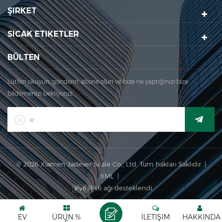
ŞIRKET
ISO 9001: 2000 Sertifika.
SICAK ETIKETLER
BÜLTEN
Lütfen okuyun, gönderin, abone olun ve bize ne yaptığınızı bize
bildirmenizi bekliyoruz.
© 2026 Xiamen Jadever Scale Co., Ltd. Tüm hakları Saklıdır. |
XML
|
IPv6 ağı desteklendi
EV
ÜRÜN:%
İLETIŞIM
HAKKINDA