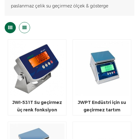
paslanmaz çelik su geçirmez ölçek & gösterge
JWI-531T Su geçirmez
JWPT Endüstri için su
üç renk fonksiyon
geçirmez tartım
göstergesi
terazisi