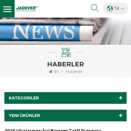
TR
HABERLER
Ev
Haberler
KATEGORILER
YENI ÜRÜNLER
2026 Uluslararası İşçi Bayramı Tatili Duyurusu