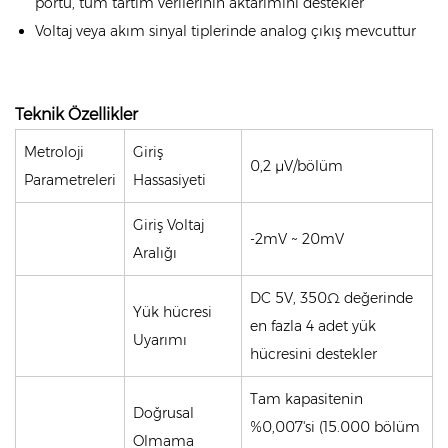
portu, tüm tartım verilerinin aktarımını destekler
Voltaj veya akım sinyal tiplerinde analog çıkış mevcuttur
Teknik Özellikler
Metroloji
Giriş
0,2 μV/bölüm
Parametreleri
Hassasiyeti
Giriş Voltaj
-2mV ~ 20mV
Aralığı
DC 5V, 350Ω değerinde
Yük hücresi
en fazla 4 adet yük
Uyarımı
hücresini destekler
Tam kapasitenin
Doğrusal
%0,007'si (15.000 bölüm
Olmama