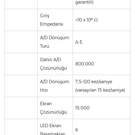
garantili)
Giriş
>10 x 10⁶ Ω
Empedansı
A/D Dönüşüm
Δ-Σ
Türü
Dahili A/D
800.000
Çözünürlüğü
A/D Dönüşüm
7,5–120 kez/saniye
Hızı
(varsayılan 15 kez/saniye)
Ekran
15.000
Çözünürlüğü
LED Ekran
6
Basamakları