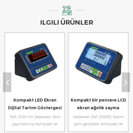
ILGILI ÜRÜNLER
Kompakt LED Ekran
Kompakt bir pencere LCD
Dijital Tartım Göstergesi
ekran ağırlık sayma
Ölçeği
göstergesi
JWI-2100 mi Jadeever Yeni
Jadeever JWI-2000C bizim
yayınlanmış kompakt ve
yeni gerçektir kompakt ve
ekonomik tartı göstergesi.
Ecnomic Sayma Göstergesi.