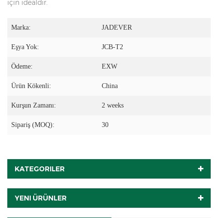
için idealdir.
Marka:
JADEVER
Eşya Yok:
JCB-T2
Ödeme:
EXW
Ürün Kökenli:
China
Kurşun Zamanı:
2 weeks
Sipariş (MOQ):
30
KATEGORILER
YENI ÜRÜNLER