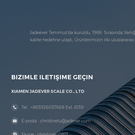
Jadeever Temmuz'da kuruldu, 1986. Sırasında Varlığın 
kalite hedefine ulaştı, Ürünlerimizin ilki uluslarar
alanı bul
BIZIMLE ILETIŞIME GEÇIN
XIAMEN JADEVER SCALE CO., LTD
Tel :
+865926037668 Ext. 8139
E-posta :
christinelu@jadever.com
Skype :
christinelu0817