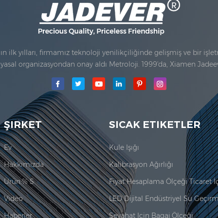
ilk yılları, firmamız teknoloji yenilikçiliğinde gelişmiş ve bir işl
ası yasal organizasyondan onay aldı Metroloji. 1999'da, Xiamen Jade
unur. Burada. 2006 yılında, Jadeever'de satın alındı ISO 9001: 2000 
ŞIRKET
SICAK ETIKETLER
Ev
Kule Işığı
Hakkımızda
Kalibrasyon Ağırlığı
Ürün:% S
Video
Haberler
Seyahat Için Bagaj Ölçeği