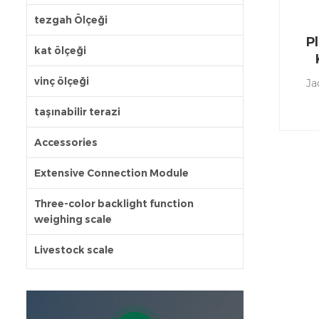
tezgah Ölçeği
P
kat ölçeği
vinç ölçeği
Ja
taşınabilir terazi
ölç
den
Accessories
Extensive Connection Module
Three-color backlight function
weighing scale
Livestock scale