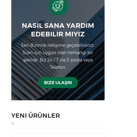
NASIL SANA YARDIM
EDEBILIR MIYIZ
Sen Bizimle iletişime geçebilirsiniz.
Sizin için uygun olan herhangi bir
şekilde. Biz 24 / 7 via E-posta veya
Telefon.
BIZE ULAŞIN
YENI ÜRÜNLER