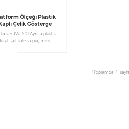
latform Ölçeği Plastik
Kaplı Çelik Gösterge
Ağırlığı
deever JWI-501 Ayrıca plastik
kaplı çelik ile su geçirmez
eğimizdir. Korozyona dayanıklı
iz ürünleri için uygun işleme.
Toplamda
1
sayfa