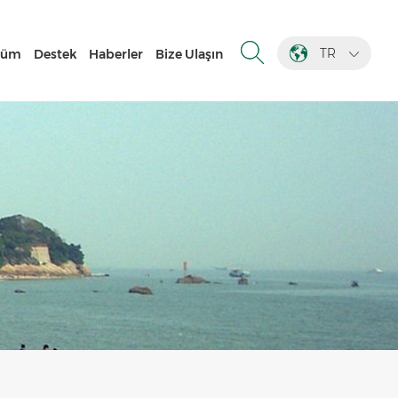
TR
züm
Destek
Haberler
Bize Ulaşın