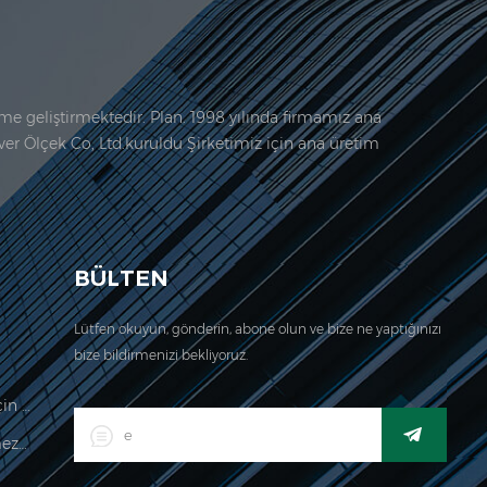
etme geliştirmektedir. Plan. 1998 yılında firmamız ana
ever Ölçek Co, Ltd.kuruldu Şirketimiz için ana üretim
Sertifika.
BÜLTEN
Lütfen okuyun, gönderin, abone olun ve bize ne yaptığınızı
bize bildirmenizi bekliyoruz.
Fiyat Hesaplama Ölçeği Ticaret İçin Yasal
LED Dijital Endüstriyel Su Geçirmez Tartı Göstergesi