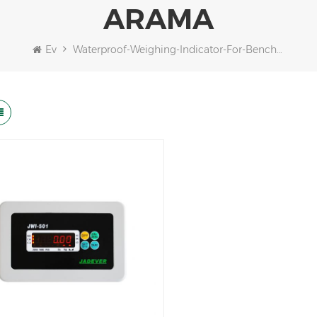
ARAMA
Ev
Waterproof-Weighing-Indicator-For-Bench-Scale