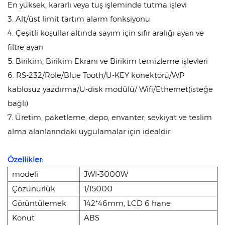
En yüksek, kararlı veya tuş işleminde tutma işlevi
3. Alt/üst limit tartım alarm fonksiyonu
4. Çeşitli koşullar altında sayım için sıfır aralığı ayarı ve
filtre ayarı
5. Birikim, Birikim Ekranı ve Birikim temizleme işlevleri
6. RS-232/Röle/Blue Tooth/U-KEY konektörü/WP
kablosuz yazdırma/U-disk modülü/ Wifi/Ethernet(isteğe
bağlı)
7. Üretim, paketleme, depo, envanter, sevkiyat ve teslim
alma alanlarındaki uygulamalar için idealdir.
Özellikler:
modeli
JWI-3000W
Çözünürlük
1/15000
Görüntülemek
142*46mm, LCD 6 hane
Konut
ABS