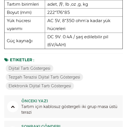
Tartım birimleri
adet, 斤, Ib ,oz ,g, kg
Boyut (mm)
222*176*85
Yük hücresi
AC 5V, 8*350 ohm'a kadar yük
uyarımı
hücreleri
DC 9V. 0.4A / şarj edilebilir pil
Güç kaynağı
(6V/4AH)
ETIKETLER :
Dijital Tartı Göstergesi
Tezgah Terazisi Dijital Tartı Göstergesi
Elektronik Dijital Tartı Göstergesi
ÖNCEKI YAZI
Tartım için kablosuz göstergeli iki grup masa üstü
terazi
SONRAKI GÖNDERI