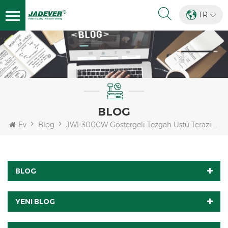
TR
BLOG
Ev
Blog
JWI-3000W Göstergeli Tezgah Üstü Terazi Için Üç Renkli Arka Işık Kontrol Tartımı Işlevi
BLOG
YENI BLOG