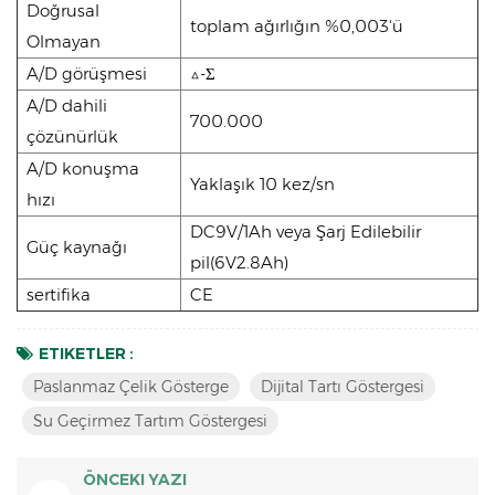
Doğrusal
toplam ağırlığın %0,003'ü
Olmayan
A/D görüşmesi
△-Σ
A/D dahili
700.000
çözünürlük
A/D konuşma
Yaklaşık 10 kez/sn
hızı
DC9V/1Ah veya Şarj Edilebilir
Güç kaynağı
pil(6V2.8Ah)
sertifika
CE
ETIKETLER :
Paslanmaz Çelik Gösterge
Dijital Tartı Göstergesi
Su Geçirmez Tartım Göstergesi
ÖNCEKI YAZI