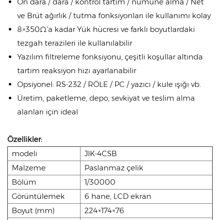
Ön dara / dara / kontrol tartım / numune alma / Net
ve Brüt ağırlık / tutma fonksiyonları ile kullanımı kolay
8×350Ω'a kadar Yük hücresi ve farklı boyutlardaki
tezgah terazileri ile kullanılabilir
Yazılım filtreleme fonksiyonu, çeşitli koşullar altında
tartım reaksiyon hızı ayarlanabilir
Opsiyonel: RS-232 / RÖLE / PC / yazıcı / kule ışığı vb.
Üretim, paketleme, depo, sevkiyat ve teslim alma
alanları için ideal
Özellikler:
modeli
JIK-4CSB
Malzeme
Paslanmaz çelik
Bölüm
1/30000
Görüntülemek
6 hane, LCD ekran
Boyut (mm)
224×174×76