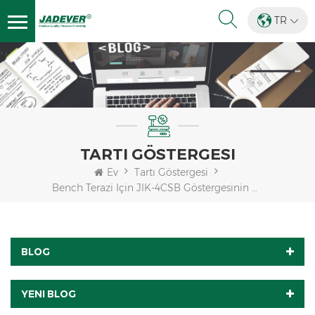
TR
TARTI GÖSTERGESI
Ev
Tartı Göstergesi
Bench Terazi Için JIK-4CSB Göstergesinin Kablosuz Tartım Fonksiyonu
BLOG
YENI BLOG