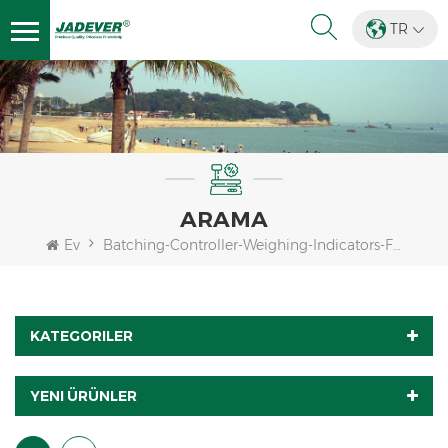
TR
ARAMA
Ev
Batching-Controller-Weighing-Indicators-For-Batching-Scale
KATEGORILER
YENI ÜRÜNLER