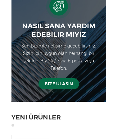
gıda
Doğ
Bi
NASIL SANA YARDIM
Ek
EDEBILIR MIYIZ
kırm
Sen Bizimle iletişime geçebilirsiniz.
Sizin için uygun olan herhangi bir
mi
şekilde. Biz 24 / 7 via E-posta veya
A
Telefon.
Uya
3
D
BIZE ULAŞIN
Emp
A/D 
da
YENI ÜRÜNLER
dö
Sani
110/