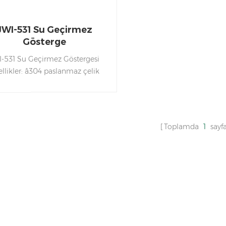
JWI-531 Su Geçirmez
Gösterge
I-531 Su Geçirmez Göstergesi
llikler: â304 paslanmaz çelik
e â Tamamen yalıtılmış devre
 tasarımı, su geçirmez, neme ve
 dayanıklılık performansı â Ön
dara alma, kontrol tartımı
Toplamda
1
sayfa
onksiyonları, birikim, hayvan
ımı, düşük pil uyarısı vb. âTek ve
 noktalı kalibrasyon, doğruluk
tre seviyesi ve tartım hızı buna
seçilebilir çevreye âİsteğe bağlı
-232 arayüzü âYüksek nemli
rtamlarda, deniz ürünlerinde
gın olarak kullanılır pazarlar,