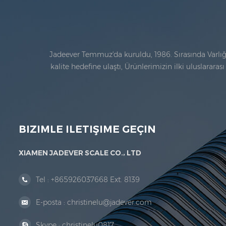
Jadeever Temmuz'da kuruldu, 1986. Sırasında Varlığın 
kalite hedefine ulaştı, Ürünlerimizin ilki uluslarar
alanı bul
BIZIMLE ILETIŞIME GEÇIN
XIAMEN JADEVER SCALE CO., LTD
Tel :
+865926037668 Ext. 8139
E-posta :
christinelu@jadever.com
Skype :
christinelu0817