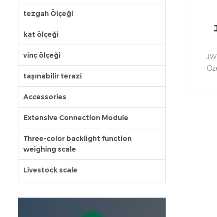
tezgah Ölçeği
kat ölçeği
vinç ölçeği
JW
Öze
taşınabilir terazi
gövd
kartı
Accessories
toza
Extensive Connection Module
f
tart
Three-color backlight function
weighing scale
çok
âFil
Livestock scale
göre 
RS
o
yay