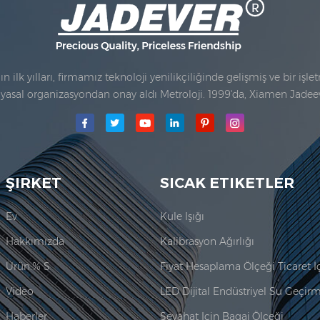
ilk yılları, firmamız teknoloji yenilikçiliğinde gelişmiş ve bir işl
ası yasal organizasyondan onay aldı Metroloji. 1999'da, Xiamen Jade
unur. Burada. 2006 yılında, Jadeever'de satın alındı ISO 9001: 2000 
ŞIRKET
SICAK ETIKETLER
Ev
Kule Işığı
Hakkımızda
Kalibrasyon Ağırlığı
Ürün:% S
Video
Haberler
Seyahat Için Bagaj Ölçeği