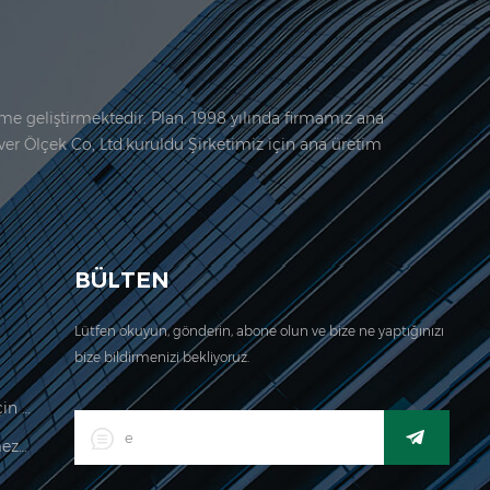
etme geliştirmektedir. Plan. 1998 yılında firmamız ana
ever Ölçek Co, Ltd.kuruldu Şirketimiz için ana üretim
Sertifika.
BÜLTEN
Lütfen okuyun, gönderin, abone olun ve bize ne yaptığınızı
bize bildirmenizi bekliyoruz.
Fiyat Hesaplama Ölçeği Ticaret İçin Yasal
LED Dijital Endüstriyel Su Geçirmez Tartı Göstergesi