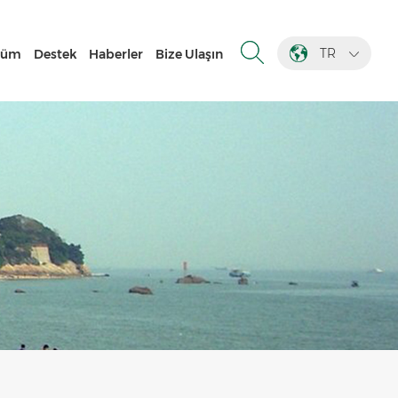
TR
züm
Destek
Haberler
Bize Ulaşın