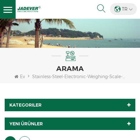
TR
ARAMA
Ev
Stainless-Steel-Electronic-Weighing-Scale-For-Live-Chicken
KATEGORILER
YENI ÜRÜNLER