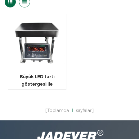
Büyük LED tartı
göstergesi ile
elektronik tavuk ağırlığı
ölçeği
Toplamda
1
sayfalar